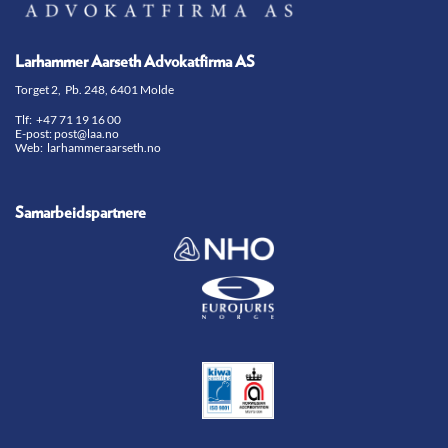
Larhammer Aarseth Advokatfirma AS
Torget 2, Pb. 248, 6401 Molde
Tlf:
+47 71 19 16 00
E-post:
post@laa.no
Web: larhammeraarseth.no
Samarbeidspartnere