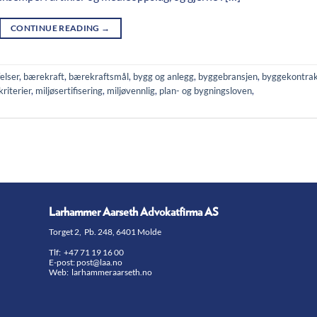
CONTINUE READING
→
elser
,
bærekraft
,
bærekraftsmål
,
bygg og anlegg
,
byggebransjen
,
byggekontra
kriterier
,
miljøsertifisering
,
miljøvennlig
,
plan- og bygningsloven
,
Larhammer Aarseth Advokatfirma AS
Torget 2, Pb. 248, 6401 Molde
Tlf:
+47 71 19 16 00
E-post:
post@laa.no
Web: larhammeraarseth.no