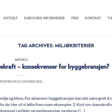
AKTUELT
EUROJURIS INFORMERER
PRIS
KONTAKT
TJ
TAG ARCHIVES:
MILJØKRITERIER
AKTUELT
rekraft – konsekvenser for byggebransjen?
POSTED ON
27. OKTOBER 2021
miljø og klima. For aktørene i byggebransjen kan det være greit å v
or de. Her vil vi løfte frem noen eksempler. 2. Kort om «bærekraft
ksempel i artikler og medieoppslag, og gjerne i […]