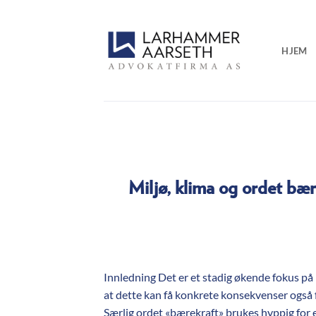
Skip
to
content
HJEM
Miljø, klima og ordet bæ
Innledning Det er et stadig økende fokus på 
at dette kan få konkrete konsekvenser også f
Særlig ordet «bærekraft» brukes hyppig for e