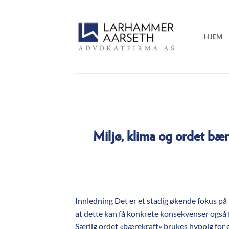
Skip
to
content
HJEM
Miljø, klima og ordet bæ
Innledning Det er et stadig økende fokus på 
at dette kan få konkrete konsekvenser også f
Særlig ordet «bærekraft» brukes hyppig for e