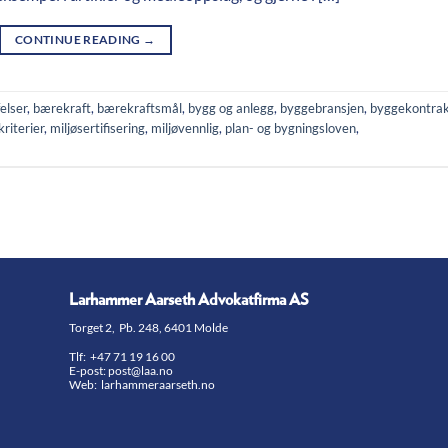
CONTINUE READING
→
elser
,
bærekraft
,
bærekraftsmål
,
bygg og anlegg
,
byggebransjen
,
byggekontra
kriterier
,
miljøsertifisering
,
miljøvennlig
,
plan- og bygningsloven
,
Larhammer Aarseth Advokatfirma AS
Torget 2, Pb. 248, 6401 Molde
Tlf:
+47 71 19 16 00
E-post:
post@laa.no
Web: larhammeraarseth.no