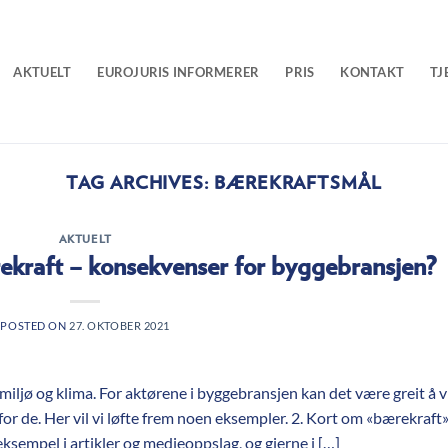
AKTUELT
EUROJURIS INFORMERER
PRIS
KONTAKT
TJ
TAG ARCHIVES:
BÆREKRAFTSMÅL
AKTUELT
rekraft – konsekvenser for byggebransjen?
POSTED ON
27. OKTOBER 2021
miljø og klima. For aktørene i byggebransjen kan det være greit å v
or de. Her vil vi løfte frem noen eksempler. 2. Kort om «bærekraft
ksempel i artikler og medieoppslag, og gjerne i […]