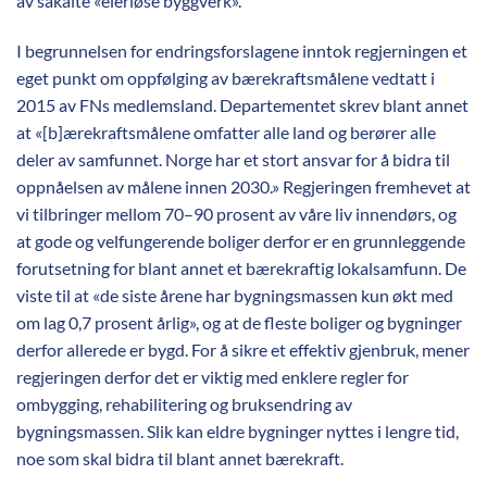
av såkalte «eierløse byggverk».
I begrunnelsen for endringsforslagene inntok regjerningen et
eget punkt om oppfølging av bærekraftsmålene vedtatt i
2015 av FNs medlemsland. Departementet skrev blant annet
at «[b]ærekraftsmålene omfatter alle land og berører alle
deler av samfunnet. Norge har et stort ansvar for å bidra til
oppnåelsen av målene innen 2030.» Regjeringen fremhevet at
vi tilbringer mellom 70–90 prosent av våre liv innendørs, og
at gode og velfungerende boliger derfor er en grunnleggende
forutsetning for blant annet et bærekraftig lokalsamfunn. De
viste til at «de siste årene har bygningsmassen kun økt med
om lag 0,7 prosent årlig», og at de fleste boliger og bygninger
derfor allerede er bygd. For å sikre et effektiv gjenbruk, mener
regjeringen derfor det er viktig med enklere regler for
ombygging, rehabilitering og bruksendring av
bygningsmassen. Slik kan eldre bygninger nyttes i lengre tid,
noe som skal bidra til blant annet bærekraft.