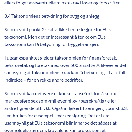
ellers følger av eventuelle minstekrav i lover og forskrifter.
3.4 Taksonomiens betydning for bygg og anlegg
Som nevnt i punkt 2 skal vi ikke her redegjøre for EUs
taksonomi. Men det er interessant å tenke om EUs
taksonomi kan få betydning for byggebransjen.
I utgangspunktet gjelder taksonomien for finansforetak,
børsforetak og foretak med over 500 ansatte. Allikevel er det
sannsynlig at taksonomiens krav kan få betydning – i alle fall
indirekte – for en rekke andre bedrifter.
Som nevnt kan det være et konkurransefortrinn å kunne
markedsføre seg som «miljøvennlig», «bærekraftig» eller
andre lignende uttrykk. Også miljøsertifiseringer, jf. punkt 3.3,
kan brukes for eksempel i markedsføring. Det er ikke
usannsynlig at EUs taksonomi blir innarbeidet såpass at
overholdelse av dens krav alene kan brukes som et