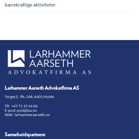
bærekraftige aktiviteter
Larhammer Aarseth Advokatfirma AS
Torget 2, Pb. 248, 6401 Molde
Tlf:
+47 71 19 16 00
E-post:
post@laa.no
Web: larhammeraarseth.no
Samarbeidspartnere