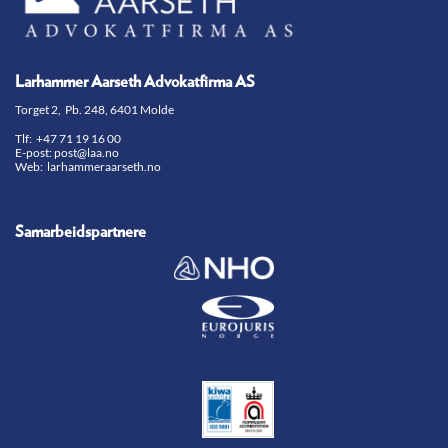
Larhammer Aarseth Advokatfirma AS
Torget 2, Pb. 248, 6401 Molde
Tlf:
+47 71 19 16 00
E-post:
post@laa.no
Web: larhammeraarseth.no
Samarbeidspartnere