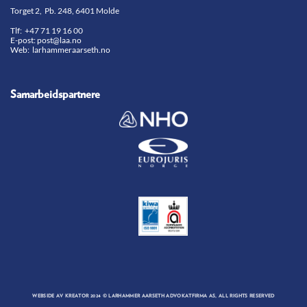
Torget 2, Pb. 248, 6401 Molde
Tlf:
+47 71 19 16 00
E-post:
post@laa.no
Web: larhammeraarseth.no
Samarbeidspartnere
WEBSIDE AV
KREATOR
2024 © LARHAMMER AARSETH ADVOKATFIRMA AS, ALL RIGHTS RESERVED