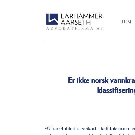
Skip
to
content
HJEM
Er ikke norsk vannkr
klassifiseri
EU har etablert et veikart – kalt taksonomie