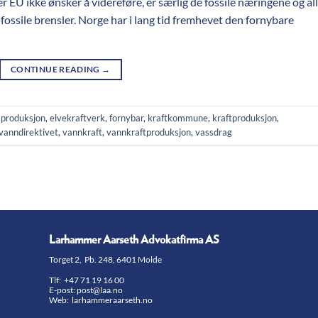
r EU ikke ønsker å videreføre, er særlig de fossile næringene og all
ossile brensler. Norge har i lang tid fremhevet den fornybare
CONTINUE READING
→
tsproduksjon
,
elvekraftverk
,
fornybar
,
kraftkommune
,
kraftproduksjon
,
vanndirektivet
,
vannkraft
,
vannkraftproduksjon
,
vassdrag
Larhammer Aarseth Advokatfirma AS
Torget 2, Pb. 248, 6401 Molde
Tlf:
+47 71 19 16 00
E-post:
post@laa.no
Web: larhammeraarseth.no