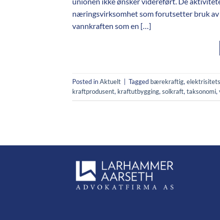
unionen ikke ønsker videreført. De aktivitete
næringsvirksomhet som forutsetter bruk av f
vannkraften som en […]
Posted in
Aktuelt
|
Tagged
bærekraftig
,
elektrisite
kraftprodusent
,
kraftutbygging
,
solkraft
,
taksonomi
,