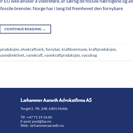
r EU ikke ønsker å videreføre, er særlig de fossile næringene og all
ossile brensler. Norge har i lang tid fremhevet den fornybare
CONTINUE READING
→
tsproduksjon
,
elvekraftverk
,
fornybar
,
kraftkommune
,
kraftproduksjon
,
vanndirektivet
,
vannkraft
,
vannkraftproduksjon
,
vassdrag
Larhammer Aarseth Advokatfirma AS
Torget 2, Pb. 248, 6401 Molde
Tlf:
+47 71 19 16 00
E-post:
post@laa.no
Web: larhammeraarseth.no