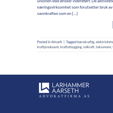
unionen ikke ønsker videreført. De aktivitete
næringsvirksomhet som forutsetter bruk av f
vannkraften som en […]
Posted in
Aktuelt
|
Tagged
bærekraftig
,
elektrisite
kraftprodusent
,
kraftutbygging
,
solkraft
,
taksonomi
,