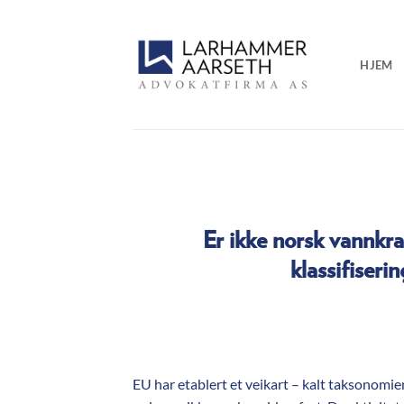
Skip
to
content
HJEM
Er ikke norsk vannkr
klassifiseri
EU har etablert et veikart – kalt taksonomie