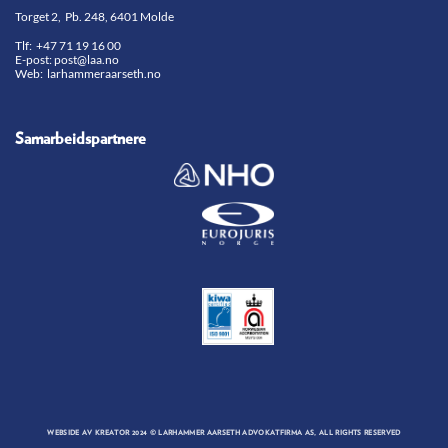
Torget 2, Pb. 248, 6401 Molde
Tlf:
+47 71 19 16 00
E-post:
post@laa.no
Web: larhammeraarseth.no
Samarbeidspartnere
WEBSIDE AV
KREATOR
2024 © LARHAMMER AARSETH ADVOKATFIRMA AS, ALL RIGHTS RESERVED