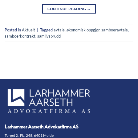
CONTINUE READING
→
Posted in
Aktuelt
|
Tagged
avtale
,
økonomisk oppgjør
,
samboeravtale
,
samboerkontrakt
,
samlivsbrudd
Larhammer Aarseth Advokatfirma AS
Torget 2, Pb. 248, 6401 Molde