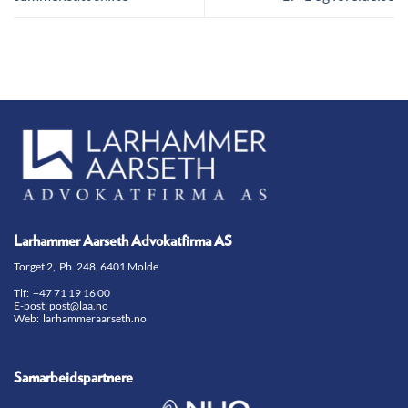
Larhammer Aarseth Advokatfirma AS
Torget 2, Pb. 248, 6401 Molde
Tlf:
+47 71 19 16 00
E-post:
post@laa.no
Web: larhammeraarseth.no
Samarbeidspartnere