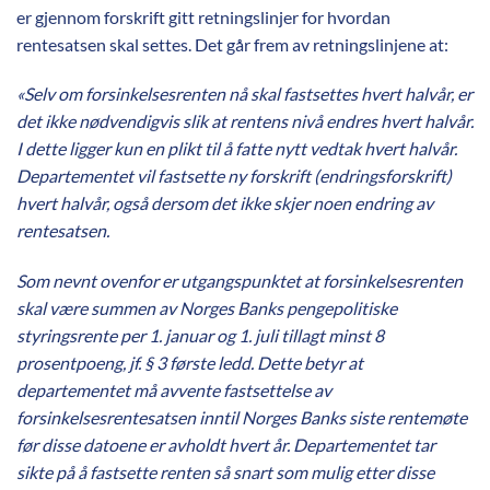
er gjennom forskrift gitt retningslinjer for hvordan
rentesatsen skal settes. Det går frem av retningslinjene at:
«Selv om forsinkelsesrenten nå skal fastsettes hvert halvår, er
det ikke nødvendigvis slik at rentens nivå endres hvert halvår.
I dette ligger kun en plikt til å fatte nytt vedtak hvert halvår.
Departementet vil fastsette ny forskrift (endringsforskrift)
hvert halvår, også dersom det ikke skjer noen endring av
rentesatsen.
Som nevnt ovenfor er utgangspunktet at forsinkelsesrenten
skal være summen av Norges Banks pengepolitiske
styringsrente per 1. januar og 1. juli tillagt minst 8
prosentpoeng, jf. § 3 første ledd. Dette betyr at
departementet må avvente fastsettelse av
forsinkelsesrentesatsen inntil Norges Banks siste rentemøte
før disse datoene er avholdt hvert år. Departementet tar
sikte på å fastsette renten så snart som mulig etter disse