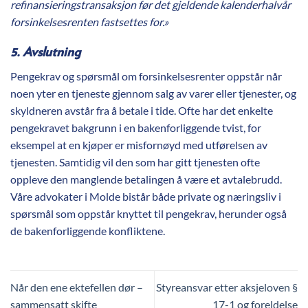
refinansieringstransaksjon før det gjeldende kalenderhalvår
forsinkelsesrenten fastsettes for.»
5. Avslutning
Pengekrav og spørsmål om forsinkelsesrenter oppstår når
noen yter en tjeneste gjennom salg av varer eller tjenester, og
skyldneren avstår fra å betale i tide. Ofte har det enkelte
pengekravet bakgrunn i en bakenforliggende tvist, for
eksempel at en kjøper er misfornøyd med utførelsen av
tjenesten. Samtidig vil den som har gitt tjenesten ofte
oppleve den manglende betalingen å være et avtalebrudd.
Våre advokater i Molde bistår både private og næringsliv i
spørsmål som oppstår knyttet til pengekrav, herunder også
de bakenforliggende konfliktene.
Når den ene ektefellen dør –
Styreansvar etter aksjeloven §
sammensatt skifte
17-1 og foreldelse