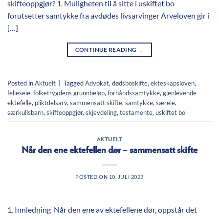
skifteoppgjør? 1. Muligheten til å sitte i uskiftet bo
forutsetter samtykke fra avdødes livsarvinger Arveloven gir i
[…]
CONTINUE READING
→
Posted in
Aktuelt
|
Tagged
Advokat
,
dødsboskifte
,
ekteskapsloven
,
felleseie
,
folketrygdens grunnbeløp
,
forhåndssamtykke
,
gjenlevende
ektefelle
,
pliktdelsarv
,
sammensatt skifte
,
samtykke
,
særeie
,
særkullsbarn
,
skifteoppgjør
,
skjevdeling
,
testamente
,
uskiftet bo
AKTUELT
Når den ene ektefellen dør – sammensatt skifte
POSTED ON
10. JULI 2023
1. Innledning Når den ene av ektefellene dør, oppstår det