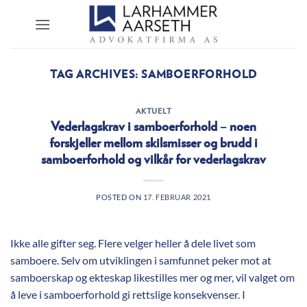
Skip
to
content
TAG ARCHIVES:
SAMBOERFORHOLD
AKTUELT
Vederlagskrav i samboerforhold – noen
forskjeller mellom skilsmisser og brudd i
samboerforhold og vilkår for vederlagskrav
POSTED ON
17. FEBRUAR 2021
Ikke alle gifter seg. Flere velger heller å dele livet som
samboere. Selv om utviklingen i samfunnet peker mot at
samboerskap og ekteskap likestilles mer og mer, vil valget om
å leve i samboerforhold gi rettslige konsekvenser. I