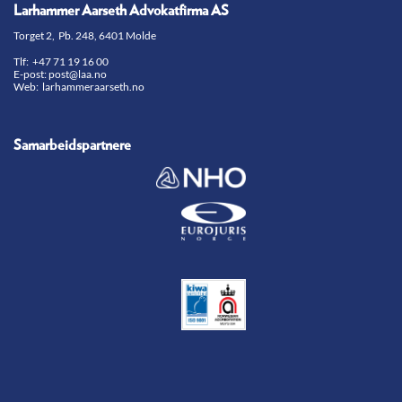
Larhammer Aarseth Advokatfirma AS
Torget 2, Pb. 248, 6401 Molde
Tlf:
+47 71 19 16 00
E-post:
post@laa.no
Web: larhammeraarseth.no
Samarbeidspartnere