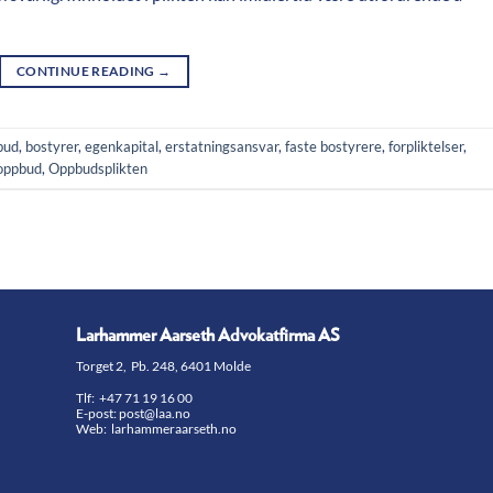
CONTINUE READING
→
bud
,
bostyrer
,
egenkapital
,
erstatningsansvar
,
faste bostyrere
,
forpliktelser
,
oppbud
,
Oppbudsplikten
Larhammer Aarseth Advokatfirma AS
Torget 2, Pb. 248, 6401 Molde
Tlf:
+47 71 19 16 00
E-post:
post@laa.no
Web: larhammeraarseth.no