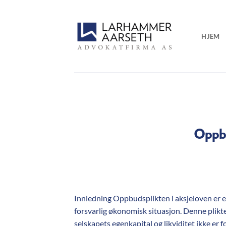
Skip
to
content
HJEM
Oppbu
Innledning Oppbudsplikten i aksjeloven er en
forsvarlig økonomisk situasjon. Denne plikte
selskapets egenkapital og likviditet ikke er 