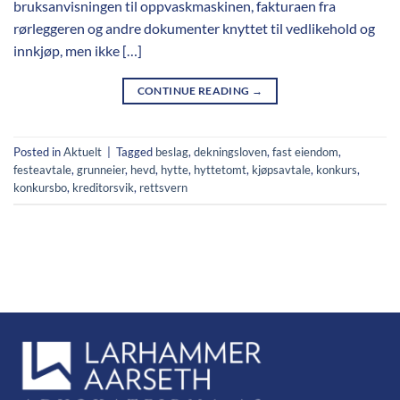
bruksanvisningen til oppvaskmaskinen, fakturaen fra
rørleggeren og andre dokumenter knyttet til vedlikehold og
innkjøp, men ikke […]
CONTINUE READING
→
Posted in
Aktuelt
|
Tagged
beslag
,
dekningsloven
,
fast eiendom
,
festeavtale
,
grunneier
,
hevd
,
hytte
,
hyttetomt
,
kjøpsavtale
,
konkurs
,
konkursbo
,
kreditorsvik
,
rettsvern