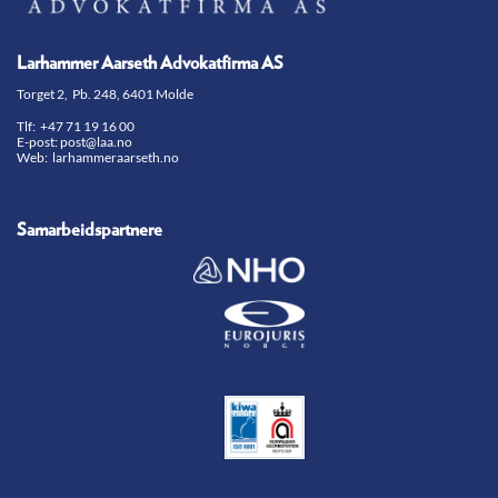
Larhammer Aarseth Advokatfirma AS
Torget 2, Pb. 248, 6401 Molde
Tlf:
+47 71 19 16 00
E-post:
post@laa.no
Web: larhammeraarseth.no
Samarbeidspartnere