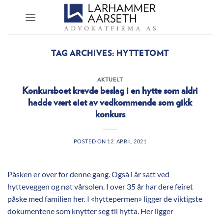
Skip
to
content
TAG ARCHIVES:
HYTTETOMT
AKTUELT
Konkursboet krevde beslag i en hytte som aldri
hadde vært eiet av vedkommende som gikk
konkurs
POSTED ON
12. APRIL 2021
Påsken er over for denne gang. Også i år satt ved
hytteveggen og nøt vårsolen. I over 35 år har dere feiret
påske med familien her. I «hyttepermen» ligger de viktigste
dokumentene som knytter seg til hytta. Her ligger