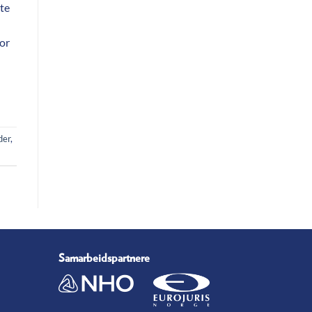
nte
for
der
,
Samarbeidspartnere