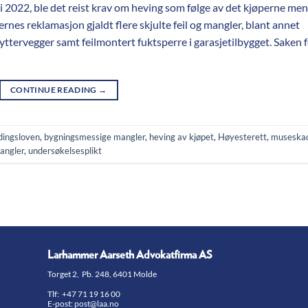
i 2022, ble det reist krav om heving som følge av det kjøperne me
ernes reklamasjon gjaldt flere skjulte feil og mangler, blant annet
yttervegger samt feilmontert fuktsperre i garasjetilbygget. Saken 
CONTINUE READING
→
dingsloven
,
bygningsmessige mangler
,
heving av kjøpet
,
Høyesterett
,
museska
mangler
,
undersøkelsesplikt
Larhammer Aarseth Advokatfirma AS
Torget 2, Pb. 248, 6401 Molde
Tlf:
+47 71 19 16 00
E-post:
post@laa.no