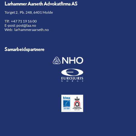
Larhammer Aarseth Advokatfirma AS
Torget 2, Pb. 248, 6401 Molde
Tlf:
+47 71 19 16 00
E-post:
post@laa.no
Web: larhammeraarseth.no
Samarbeidspartnere