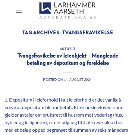
Skip
to
content
TAG ARCHIVES:
TVANGSFRAVIKELSE
AKTUELT
Tvangsfravikelse av leieobjekt – Manglende
betaling av depositum og foreldelse
POSTED ON
14. AUGUST 2024
1. Depositum i leieforhold I husleieforhold er det vanlig å
kreve at depositum blir innbetalt. Etter husleieloven, som
gjelder avtaler om bruksrett til husrom mot vederlag (hus,
hybler og leiligheter), er det adgang til å til kreve sikkerhet
med et beløp oppad begrenset til summen av seks måneders