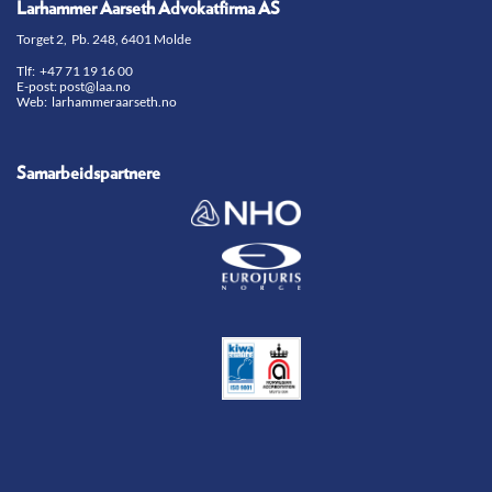
Larhammer Aarseth Advokatfirma AS
Torget 2, Pb. 248, 6401 Molde
Tlf:
+47 71 19 16 00
E-post:
post@laa.no
Web: larhammeraarseth.no
Samarbeidspartnere