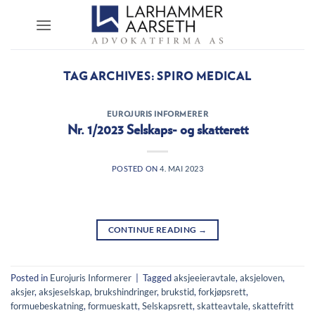
Skip
to
content
TAG ARCHIVES:
SPIRO MEDICAL
EUROJURIS INFORMERER
Nr. 1/2023 Selskaps- og skatterett
POSTED ON
4. MAI 2023
CONTINUE READING
→
Posted in
Eurojuris Informerer
|
Tagged
aksjeeieravtale
,
aksjeloven
,
aksjer
,
aksjeselskap
,
brukshindringer
,
brukstid
,
forkjøpsrett
,
formuebeskatning
,
formueskatt
,
Selskapsrett
,
skatteavtale
,
skattefritt