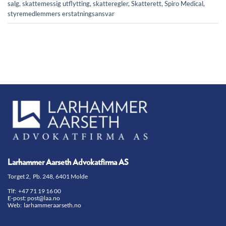
salg
,
skattemessig utflytting
,
skatteregler
,
Skatterett
,
Spiro Medical
,
styremedlemmers erstatningsansvar
Larhammer Aarseth Advokatfirma AS
Torget 2, Pb. 248, 6401 Molde
Tlf:
+47 71 19 16 00
E-post:
post@laa.no
Web: larhammeraarseth.no