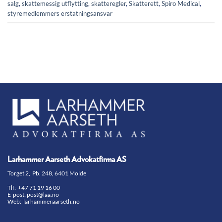
salg
,
skattemessig utflytting
,
skatteregler
,
Skatterett
,
Spiro Medical
,
styremedlemmers erstatningsansvar
Larhammer Aarseth Advokatfirma AS
Torget 2, Pb. 248, 6401 Molde
Tlf:
+47 71 19 16 00
E-post:
post@laa.no
Web: larhammeraarseth.no