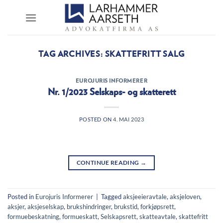
Skip
to
content
TAG ARCHIVES:
SKATTEFRITT SALG
EUROJURIS INFORMERER
Nr. 1/2023 Selskaps- og skatterett
POSTED ON
4. MAI 2023
CONTINUE READING
→
Posted in
Eurojuris Informerer
|
Tagged
aksjeeieravtale
,
aksjeloven
,
aksjer
,
aksjeselskap
,
brukshindringer
,
brukstid
,
forkjøpsrett
,
formuebeskatning
,
formueskatt
,
Selskapsrett
,
skatteavtale
,
skattefritt