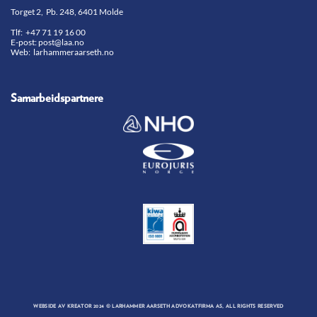
Torget 2, Pb. 248, 6401 Molde
Tlf:
+47 71 19 16 00
E-post:
post@laa.no
Web: larhammeraarseth.no
Samarbeidspartnere
WEBSIDE AV
KREATOR
2024 © LARHAMMER AARSETH ADVOKATFIRMA AS, ALL RIGHTS RESERVED