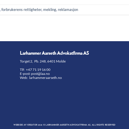
,
forbrukerens rettigheter
,
mekling
,
reklamasjon
Larhammer Aarseth Advokatfirma AS
Torget 2, Pb. 248, 6401 Molde
Tlf:
+47 71 19 16 00
E-post:
post@laa.no
Web: larhammeraarseth.no
WEBSIDE AV
KREATOR
2024 © LARHAMMER AARSETH ADVOKATFIRMA AS, ALL RIGHTS RESERVED