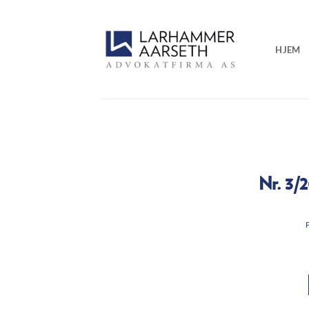
Skip
to
content
HJEM
Nr. 3/