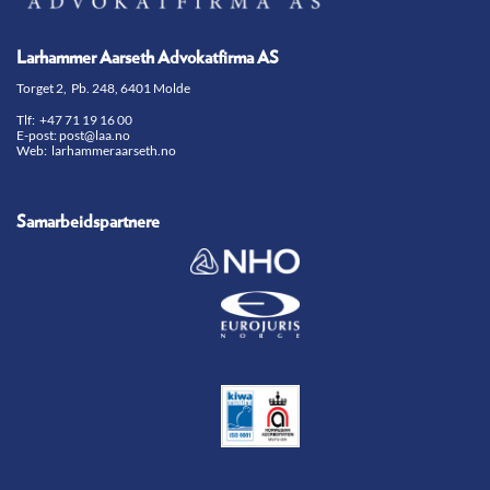
Larhammer Aarseth Advokatfirma AS
Torget 2, Pb. 248, 6401 Molde
Tlf:
+47 71 19 16 00
E-post:
post@laa.no
Web: larhammeraarseth.no
Samarbeidspartnere