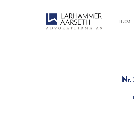
Skip
to
content
HJEM
Nr.