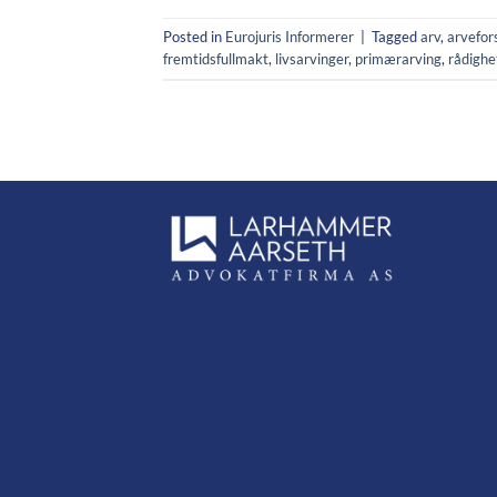
Posted in
Eurojuris Informerer
|
Tagged
arv
,
arvefor
fremtidsfullmakt
,
livsarvinger
,
primærarving
,
rådighe