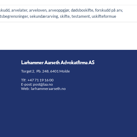
skudd
,
arvelater
,
arveloven
,
arveoppgjør
,
dødsboskifte
,
forskudd på arv
,
tsbegrensninger
,
sekundærarving
,
skifte
,
testament
,
uskifteformue
Larhammer Aarseth Advokatfirma AS
Torget 2, Pb. 248, 6401 Molde
Tlf:
+47 71 19 16 00
E-post:
post@laa.no
Web: larhammeraarseth.no