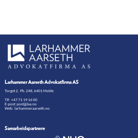
Larhammer Aarseth Advokatfirma AS
Torget 2, Pb. 248, 6401 Molde
Tlf:
+47 71 19 16 00
E-post:
post@laa.no
Web: larhammeraarseth.no
Samarbeidspartnere