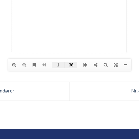
andører
Nr.